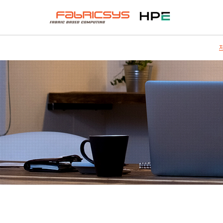
상
본
하
단
문
단
메
내
바
뉴
용
로
바
바
가
로
로
기
가
가
기
기